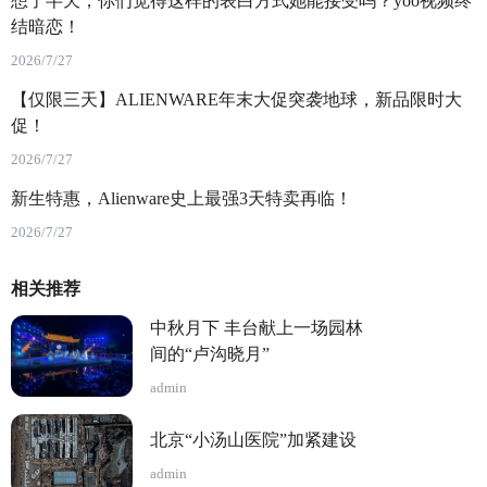
想了半天，你们觉得这样的表白方式她能接受吗？yoo视频终
结暗恋！
2026/7/27
【仅限三天】ALIENWARE年末大促突袭地球，新品限时大
促！
2026/7/27
新生特惠，Alienware史上最强3天特卖再临！
2026/7/27
相关推荐
中秋月下 丰台献上一场园林
间的“卢沟晓月”
admin
北京“小汤山医院”加紧建设
admin