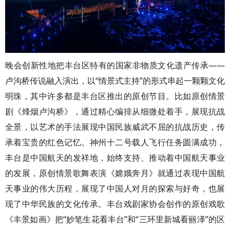
晚会创新性地把丰台区特有的国家非物质文化遗产传承——
卢沟桥传说融入演出，以“情景式主持”的形式串起一颗颗文化
明珠，其中许多都是丰台区推出的原创节目。比如原创情景
剧《烽烟卢沟桥》，通过精心编排从细微处着手，展现抗战
全景，以艺术的手法展现中国民族威武不屈的抗战历史，传
承着宝贵的红色记忆。神州十二号载人飞行任务圆满成功，
丰台是中国航天的发祥地，始终支持、推动着中国航天事业
的发展，原创情景歌舞表演《嫦娥奔月》就通过表现中国航
天事业的伟大历程，展现了中国人对月的探索与好奇，也展
现了中华民族的文化传承。丰台戏剧家协会创作的原创戏歌
《丰景如画》把“妙笔生花看丰台”和“三环里新城看丽泽”的区