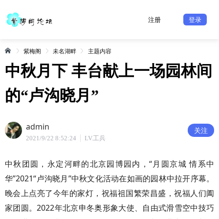
注册
登录
紫梅阁
未名湖畔
主题内容
中秋月下 丰台献上一场园林间
的“卢沟晓月”
admin
关注
2021/9/22 8:52:24
LV.工兵
中秋团圆，永定河畔的北京园博园内，“月圆京城 情系中
华”2021“卢沟晓月”中秋文化活动在如画的园林中拉开序幕。
晚会上点亮了今年的家灯，祝福祖国繁荣昌盛，祝福人们阖
家团圆。2022年北京申冬奥形象大使、自由式滑雪空中技巧