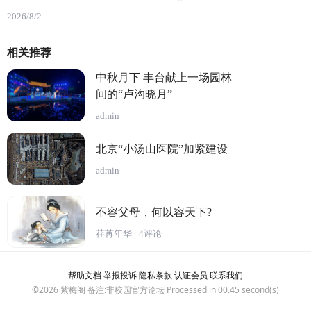
2026/8/2
相关推荐
中秋月下 丰台献上一场园林
间的“卢沟晓月”
admin
北京“小汤山医院”加紧建设
admin
不容父母，何以容天下?
荏苒年华
4评论
帮助文档
举报投诉
隐私条款
认证会员
联系我们
©2026
紫梅阁
备注:非校园官方论坛 Processed in 00.45 second(s)