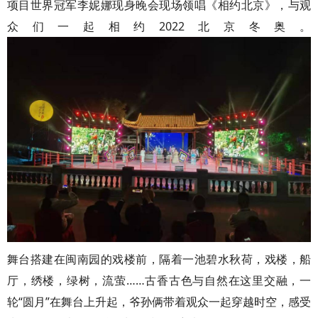
项目世界冠军李妮娜现身晚会现场领唱《相约北京》，与观
众们一起相约2022北京冬奥。
舞台搭建在闽南园的戏楼前，隔着一池碧水秋荷，戏楼，船
厅，绣楼，绿树，流萤……古香古色与自然在这里交融，一
轮“圆月”在舞台上升起，爷孙俩带着观众一起穿越时空，感受