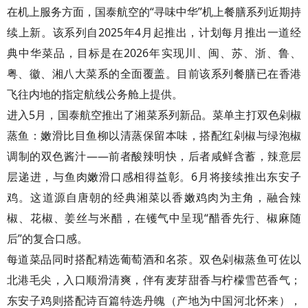
在机上服务方面，国泰航空的“寻味中华”机上餐膳系列近期持
续上新。该系列自2025年4月起推出，计划每月推出一道经
典中华菜品，目标是在2026年实现川、闽、苏、浙、鲁、
粤、徽、湘八大菜系的全面覆盖。目前该系列餐膳已在香港
飞往内地的指定航线公务舱上提供。
进入5月，国泰航空推出了湘菜系列新品。菜单主打双色剁椒
蒸鱼：嫩滑比目鱼柳以清蒸保留本味，搭配红剁椒与绿泡椒
调制的双色酱汁——前者酸辣明快，后者咸鲜含蓄，辣意层
层递进，与鱼肉嫩滑口感相得益彰。6月将接续推出东安子
鸡。这道源自唐朝的经典湘菜以香嫩鸡肉为主角，融合辣
椒、花椒、姜丝与米醋，在镬气中呈现“醋香先行、椒麻随
后”的复合口感。
每道菜品同时搭配精选葡萄酒和名茶。双色剁椒蒸鱼可佐以
北港毛尖，入口顺滑清爽，伴有麦芽甜香与柠檬雪芭香气；
东安子鸡则搭配诗百篇特选丹魄（产地为中国河北怀来），