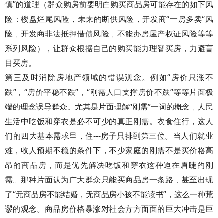
慎”的道理（群众购房前要明白购买商品房可能存在的如下风
险：楼盘烂尾风险，未来的断供风险，开发商“一房多卖“风
险，开发商非法抵押借债风险，不能办房屋产权证风险等等
系列风险），让群众根据自己的购买能力理智买房，力避盲
目买房。
第三及时消除房地产领域的错误观念。例如“房价只涨不
跌”，“房价平稳不跌”，“刚需人口支撑房价不跌”等等片面极
端的理念误导群众。尤其是片面理解“刚需”一词的概念，人民
生活中吃饭和穿衣是必不可少的真正刚需。衣食住行，这人
们的四大基本需求里，住---房子只排到第三位。当人们就业
难，收人预期不稳的条件下，不少家庭的刚需不是买价格高
昂的商品房，而是优先解决吃饭和穿衣这种迫在眉睫的刚
需。那种片面认为广大群众只能买商品房一条路，甚至出现
了“无商品房不能结婚，无商品房小孩不能读书”，这么一种荒
谬的观念。商品房价格暴涨对社会方方面面的巨大冲击是巨