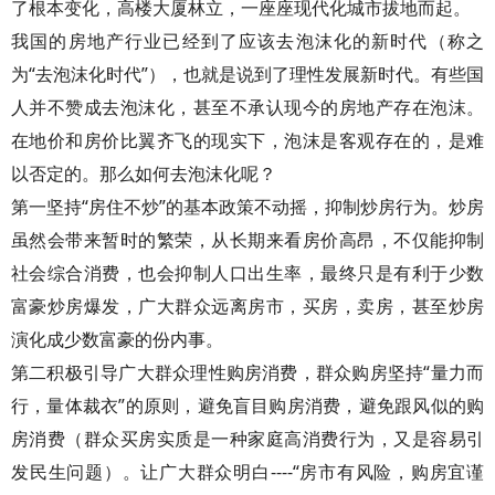
了根本变化，高楼大厦林立，一座座现代化城市拔地而起。
我国的房地产行业已经到了应该去泡沫化的新时代（称之
为“去泡沫化时代”），也就是说到了理性发展新时代。有些国
人并不赞成去泡沫化，甚至不承认现今的房地产存在泡沫。
在地价和房价比翼齐飞的现实下，泡沫是客观存在的，是难
以否定的。那么如何去泡沫化呢？
第一坚持“房住不炒”的基本政策不动摇，抑制炒房行为。炒房
虽然会带来暂时的繁荣，从长期来看房价高昂，不仅能抑制
社会综合消费，也会抑制人口出生率，最终只是有利于少数
富豪炒房爆发，广大群众远离房市，买房，卖房，甚至炒房
演化成少数富豪的份内事。
第二积极引导广大群众理性购房消费，群众购房坚持“量力而
行，量体裁衣”的原则，避免盲目购房消费，避免跟风似的购
房消费（群众买房实质是一种家庭高消费行为，又是容易引
发民生问题）。让广大群众明白----“房市有风险，购房宜谨