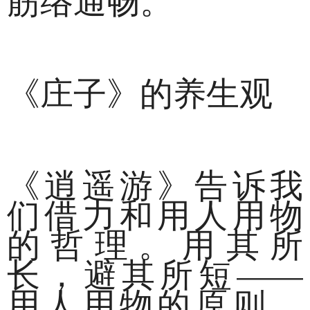
筋络通畅。
《庄子》的养生观
《逍遥游》告诉我
们借力和用人用物
的哲理。用其所
长，避其所短——
用人用物的原则。