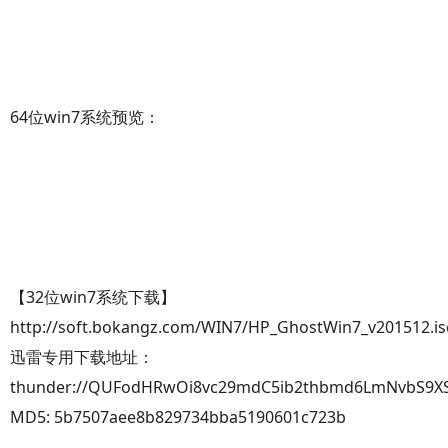
64位win7系统预览：
【32位win7系统下载】
http://soft.bokangz.com/WIN7/HP_GhostWin7_v201512.is
迅雷专用下载地址：
thunder://QUFodHRwOi8vc29mdC5ib2thbmd6LmNvbS9X
MD5: 5b7507aee8b829734bba5190601c723b